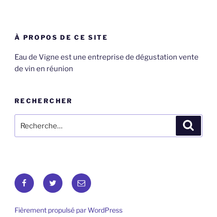
À PROPOS DE CE SITE
Eau de Vigne est une entreprise de dégustation vente
de vin en réunion
RECHERCHER
Recherche
Recher
pour
:
Eau
Romain
E-
de
Miller
mail
vigne
Fièrement propulsé par WordPress