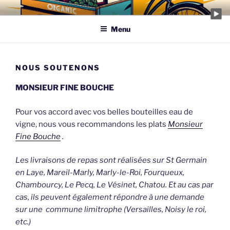
Aller
EAU DE VIGNE
vins à caractère écologique
au
Menu
contenu
principal
NOUS SOUTENONS
MONSIEUR FINE BOUCHE
Pour vos accord avec vos belles bouteilles eau de
vigne, nous vous recommandons les plats
Monsieur
Fine Bouche
.
Les livraisons de repas sont réalisées sur St Germain
en Laye, Mareil-Marly, Marly-le-Roi, Fourqueux,
Chambourcy, Le Pecq, Le Vésinet, Chatou. Et au cas par
cas, ils peuvent également répondre à une demande
sur une commune limitrophe (Versailles, Noisy le roi,
etc.)