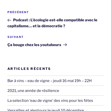
Navigation
Article
PRÉCÉDENT
de
précédent
Podcast : L’écologie est-elle compatible avec le
l’article
capitalisme… et la démocratie ?
Article
SUIVANT
suivant
Ça bouge chez les youtubeurs
ARTICLES RÉCENTS
Bar à vins – eau de vigne – jeudi 16 mai 19h – 22H
2021, une année de résilience
La selection ‘eau de vigne’ des vins pour les fêtes
Versailles et alentours le jeudi 10 décembre