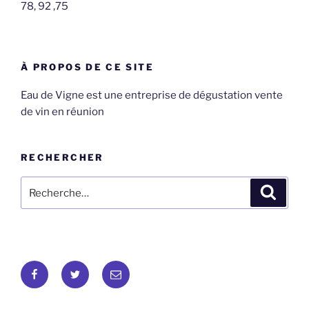
78, 92 ,75
À PROPOS DE CE SITE
Eau de Vigne est une entreprise de dégustation vente
de vin en réunion
RECHERCHER
Recherche
Recher
pour
:
Eau
Romain
E-
de
Miller
mail
vigne