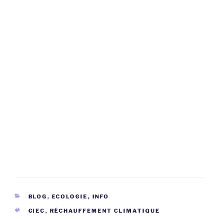
CATÉGORIES
BLOG
,
ECOLOGIE
,
INFO
ÉTIQUETTES
GIEC
,
RÉCHAUFFEMENT CLIMATIQUE