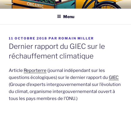
Aller
EAU DE VIGNE
vins à caractère écologique
au
Menu
contenu
principal
PUBLIÉ
11 OCTOBRE 2018
PAR
ROMAIN MILLER
LE
Dernier rapport du GIEC sur le
réchauffement climatique
Article
Reporterre
(journal indépendant sur les
questions écologiques) sur le dernier rapport du
GIEC
(Groupe d’experts intergouvernemental sur l’évolution
du climat, organisme intergouvernemental ouvert à
tous les pays membres de l’ONU.)